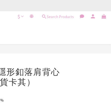
$
Search Products
BUY NOW
. 隱形釦落肩背心
貨卡其）
6%