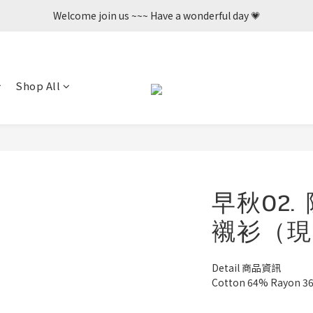
Welcome join us ~~~ Have a wonderful day 💗
Welcome join us ~~~ Have a wonderful day 💗
歡迎加入    新辦會員可享50購物金💛
Welcome join us ~~~ Have a wonderful day 💗
Shop All
早秋02
襯衫（現
Detail 商品資訊
Cotton 64% Rayon 3