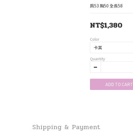
肩53 胸50 全長58
NT$1,380
Color
Quantity
ADD TO CART
Shipping & Payment