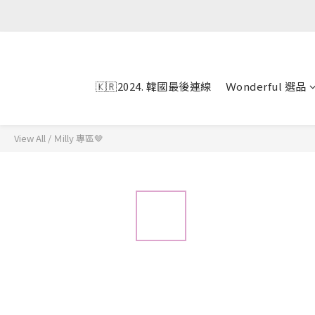
🇰🇷2024. 韓國最後連線
Ｗonderful 選品
View All
/
Ｍilly 專區🤎