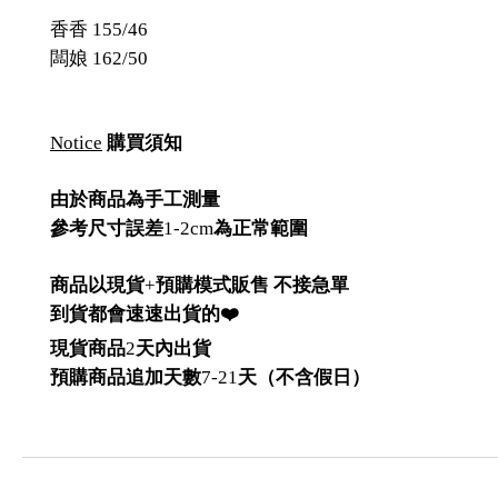
香香 155/46
闆娘 162/50
Notice
購買須知
由於商品為手工測量
參考尺寸誤差
1-2cm
為正常範圍
商品以現貨
+
預購模式販售 不接急單
到貨都會速速出貨的❤️
現貨商品
2
天內出貨
預購商品追加天數
7-21
天（不含假日）