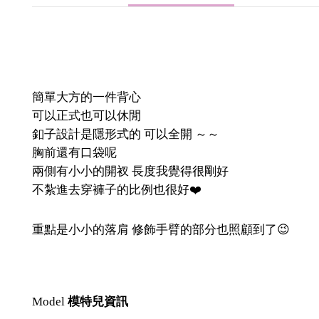
簡單大方的一件背心
可以正式也可以休閒
釦子設計是隱形式的 可以全開 ～～
胸前還有口袋呢
兩側有小小的開衩 長度我覺得很剛好
不紮進去穿褲子的比例也很好❤️
重點是小小的落肩 修飾手臂的部分也照顧到了😉
Model
模特兒資訊