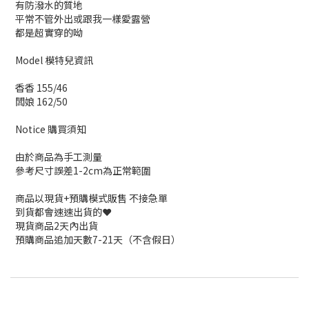
有防潑水的質地
平常不管外出或跟我一樣愛露營
都是超實穿的呦
Model 模特兒資訊
香香 155/46
闆娘 162/50
Notice 購買須知
由於商品為手工測量
參考尺寸誤差1-2cm為正常範圍
商品以現貨+預購模式販售 不接急單
到貨都會速速出貨的❤️
現貨商品2天內出貨
預購商品追加天數7-21天（不含假日）