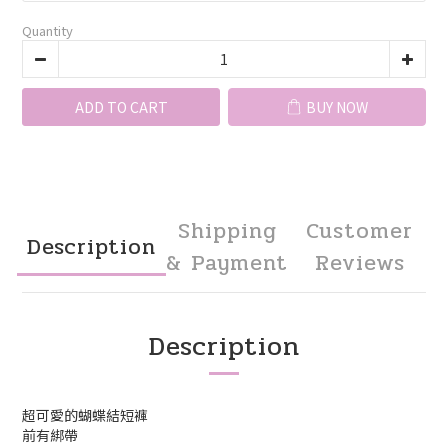
Quantity
ADD TO CART
BUY NOW
Shipping
Customer
Description
& Payment
Reviews
Description
超可愛的蝴蝶結短褲
前有綁帶