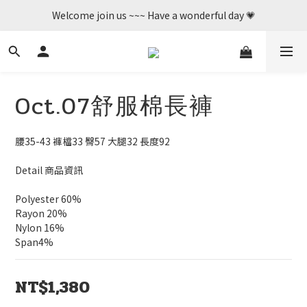
Welcome join us ~~~ Have a wonderful day 💗
Welcome join us ~~~ Have a wonderful day 💗
歡迎加入    新辦會員可享50購物金💛
Welcome join us ~~~ Have a wonderful day 💗
Oct.07舒服棉長褲
腰35-43 褲檔33 臀57 大腿32 長度92
Detail 商品資訊
Polyester 60%
Rayon 20%
Nylon 16%
Span4%
NT$1,380