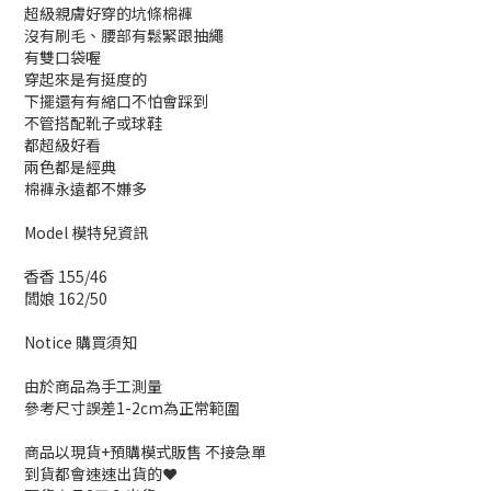
超級親膚好穿的坑條棉褲
沒有刷毛、腰部有鬆緊跟抽繩
有雙口袋喔
穿起來是有挺度的
下擺還有有縮口不怕會踩到
不管搭配靴子或球鞋
都超級好看
兩色都是經典
棉褲永遠都不嫌多
Model 模特兒資訊
香香 155/46
闆娘 162/50
Notice 購買須知
由於商品為手工測量
參考尺寸誤差1-2cm為正常範圍
商品以現貨+預購模式販售 不接急單
到貨都會速速出貨的❤️